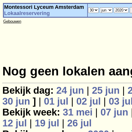
Montessori Lyceum Amsterdam
Lokaalreservering
Gebouwen
Nog geen lokalen aan
Bekijk dag:
24 jun
|
25 jun
|
30 jun
]
|
01 jul
|
02 jul
|
03 ju
Bekijk week:
31 mei
|
07 jun
12 jul
|
19 jul
|
26 jul