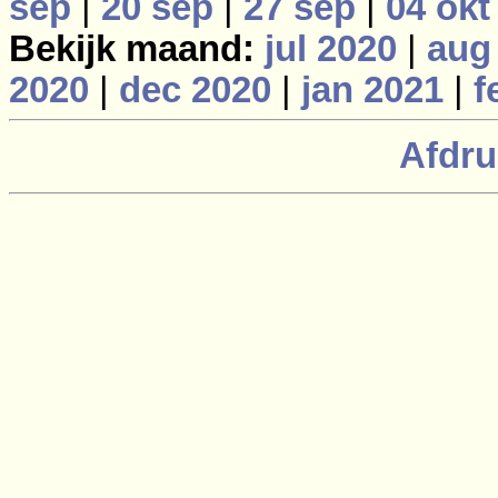
sep
|
20 sep
|
27 sep
|
04 okt
Bekijk maand:
jul 2020
|
aug
2020
|
dec 2020
|
jan 2021
|
f
Afdru