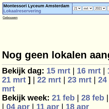
Montessori Lyceum Amsterdam
Lokaalreservering
Gebouwen
Nog geen lokalen aan
Bekijk dag:
15 mrt
|
16 mrt
|
21 mrt
]
|
22 mrt
|
23 mrt
|
24
mrt
Bekijk week:
21 feb
|
28 feb
|
04 apr
|
11 apr
|
18 apr