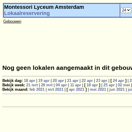
Montessori Lyceum Amsterdam
Lokaalreservering
Gebouwen
Nog geen lokalen aangemaakt in dit gebou
Bekijk dag:
18 apr
|
19 apr
|
20 apr
|
21 apr
|
22 apr
|
23 apr
|
[
24 apr
]
|
2
Bekijk week:
21 mrt
|
28 mrt
|
04 apr
|
11 apr
|
[
18 apr
]
|
25 apr
|
02 mei
Bekijk maand:
feb 2021
|
mrt 2021
|
[
apr 2021
]
|
mei 2021
|
jun 2021
|
ju