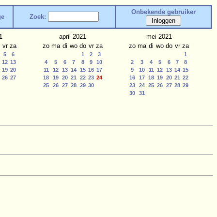
Onbekende gebruiker
ge
Zoek:
1
april 2021
mei 2021
vr
za
zo
ma
di
wo
do
vr
za
zo
ma
di
wo
do
vr
za
5
6
1
2
3
1
12
13
4
5
6
7
8
9
10
2
3
4
5
6
7
8
19
20
11
12
13
14
15
16
17
9
10
11
12
13
14
15
26
27
18
19
20
21
22
23
24
16
17
18
19
20
21
22
25
26
27
28
29
30
23
24
25
26
27
28
29
30
31