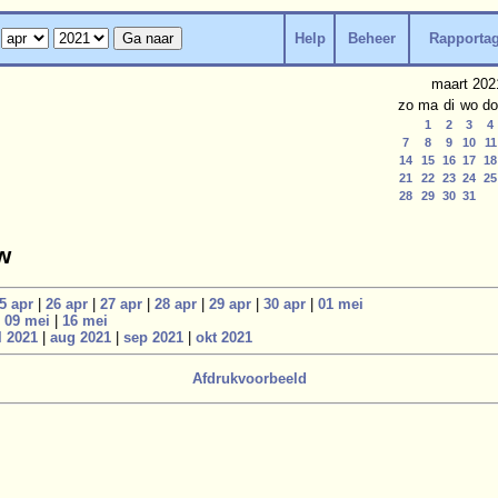
Help
Beheer
Rapporta
maart 202
zo
ma
di
wo
do
1
2
3
4
7
8
9
10
11
14
15
16
17
18
21
22
23
24
25
28
29
30
31
w
5 apr
|
26 apr
|
27 apr
|
28 apr
|
29 apr
|
30 apr
|
01 mei
|
09 mei
|
16 mei
l 2021
|
aug 2021
|
sep 2021
|
okt 2021
Afdrukvoorbeeld