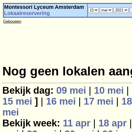
Montessori Lyceum Amsterdam
Lokaalreservering
Gebouwen
Nog geen lokalen aan
Bekijk dag:
09 mei
|
10 mei
|
15 mei
]
|
16 mei
|
17 mei
|
18
mei
Bekijk week:
11 apr
|
18 apr