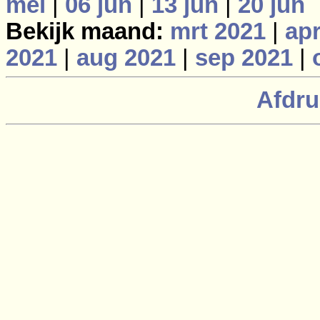
mei
|
06 jun
|
13 jun
|
20 jun
Bekijk maand:
mrt 2021
|
ap
2021
|
aug 2021
|
sep 2021
|
Afdru