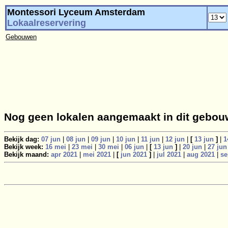
Montessori Lyceum Amsterdam
Lokaalreservering
Gebouwen
Nog geen lokalen aangemaakt in dit gebou
Bekijk dag:
07 jun
|
08 jun
|
09 jun
|
10 jun
|
11 jun
|
12 jun
|
[
13 jun
]
|
1
Bekijk week:
16 mei
|
23 mei
|
30 mei
|
06 jun
|
[
13 jun
]
|
20 jun
|
27 jun
Bekijk maand:
apr 2021
|
mei 2021
|
[
jun 2021
]
|
jul 2021
|
aug 2021
|
se