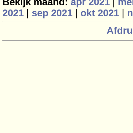
Bekijk maand:
apr 2021
|
me
2021
|
sep 2021
|
okt 2021
|
n
Afdru