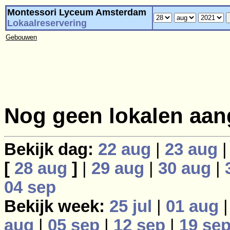
Montessori Lyceum Amsterdam
Lokaalreservering
Gebouwen
Nog geen lokalen aan
Bekijk dag:
22 aug
|
23 aug
[
28 aug
]
|
29 aug
|
30 aug
|
04 sep
Bekijk week:
25 jul
|
01 aug
aug
|
05 sep
|
12 sep
|
19 se