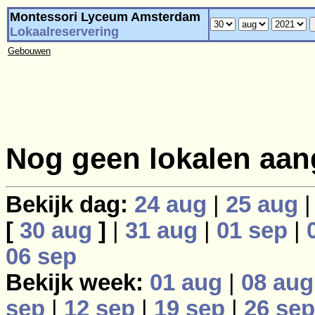
Montessori Lyceum Amsterdam
Lokaalreservering
Gebouwen
Nog geen lokalen aan
Bekijk dag:
24 aug
|
25 aug
[
30 aug
]
|
31 aug
|
01 sep
|
06 sep
Bekijk week:
01 aug
|
08 aug
sep
|
12 sep
|
19 sep
|
26 sep