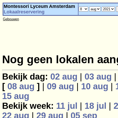
Montessori Lyceum Amsterdam
Lokaalreservering
Gebouwen
Nog geen lokalen aan
Bekijk dag:
02 aug
|
03 aug
[
08 aug
]
|
09 aug
|
10 aug
|
15 aug
Bekijk week:
11 jul
|
18 jul
|
2
22 aug
|
29 aug
|
05 sep