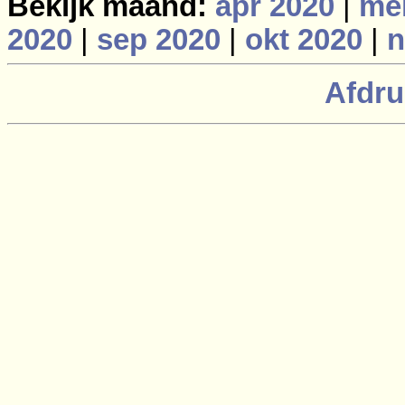
Bekijk maand:
apr 2020
|
me
2020
|
sep 2020
|
okt 2020
|
n
Afdru