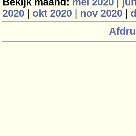
Bekijk maand:
mei 2020
|
ju
2020
|
okt 2020
|
nov 2020
|
d
Afdru