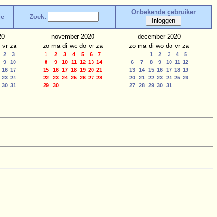
Onbekende gebruiker
ge
Zoek:
20
november 2020
december 2020
vr
za
zo
ma
di
wo
do
vr
za
zo
ma
di
wo
do
vr
za
2
3
1
2
3
4
5
6
7
1
2
3
4
5
9
10
8
9
10
11
12
13
14
6
7
8
9
10
11
12
16
17
15
16
17
18
19
20
21
13
14
15
16
17
18
19
23
24
22
23
24
25
26
27
28
20
21
22
23
24
25
26
30
31
29
30
27
28
29
30
31