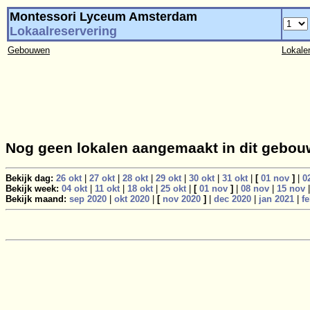
Montessori Lyceum Amsterdam
Lokaalreservering
Gebouwen
Lokale
Nog geen lokalen aangemaakt in dit gebou
Bekijk dag:
26 okt
|
27 okt
|
28 okt
|
29 okt
|
30 okt
|
31 okt
|
[
01 nov
]
|
0
Bekijk week:
04 okt
|
11 okt
|
18 okt
|
25 okt
|
[
01 nov
]
|
08 nov
|
15 nov
Bekijk maand:
sep 2020
|
okt 2020
|
[
nov 2020
]
|
dec 2020
|
jan 2021
|
f