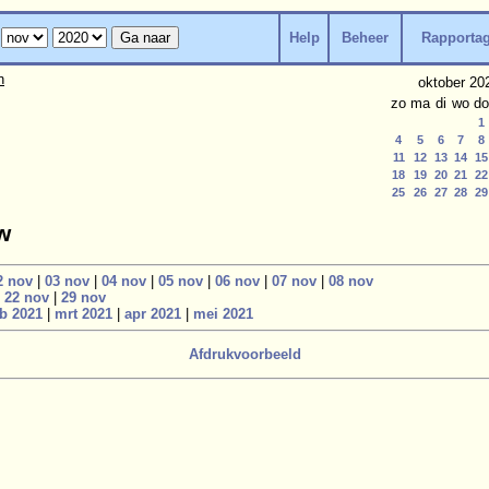
Help
Beheer
Rapporta
n
oktober 20
zo
ma
di
wo
do
1
4
5
6
7
8
11
12
13
14
15
18
19
20
21
22
25
26
27
28
29
w
2 nov
|
03 nov
|
04 nov
|
05 nov
|
06 nov
|
07 nov
|
08 nov
|
22 nov
|
29 nov
eb 2021
|
mrt 2021
|
apr 2021
|
mei 2021
Afdrukvoorbeeld