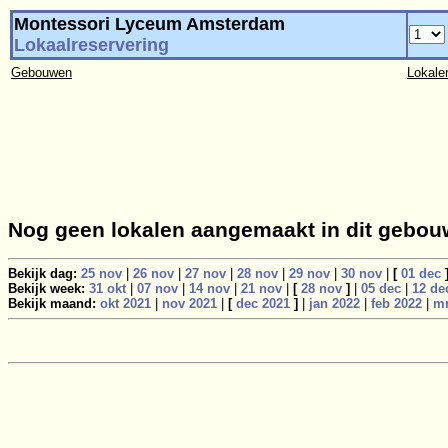
Montessori Lyceum Amsterdam
Lokaalreservering
Gebouwen
Lokale
Nog geen lokalen aangemaakt in dit gebou
Bekijk dag:
25 nov
|
26 nov
|
27 nov
|
28 nov
|
29 nov
|
30 nov
|
[
01 dec
Bekijk week:
31 okt
|
07 nov
|
14 nov
|
21 nov
|
[
28 nov
]
|
05 dec
|
12 de
Bekijk maand:
okt 2021
|
nov 2021
|
[
dec 2021
]
|
jan 2022
|
feb 2022
|
mr