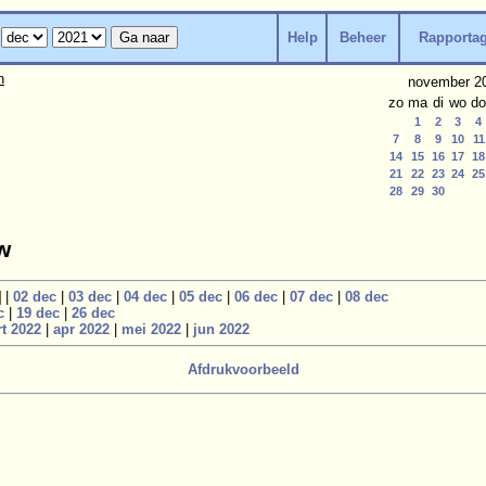
Help
Beheer
Rapporta
n
november 2
zo
ma
di
wo
do
1
2
3
4
7
8
9
10
11
14
15
16
17
18
21
22
23
24
25
28
29
30
w
]
|
02 dec
|
03 dec
|
04 dec
|
05 dec
|
06 dec
|
07 dec
|
08 dec
c
|
19 dec
|
26 dec
t 2022
|
apr 2022
|
mei 2022
|
jun 2022
Afdrukvoorbeeld