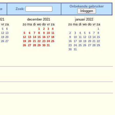
Onbekende gebruiker
ge
Zoek:
021
december 2021
januari 2022
vr
za
zo
ma
di
wo
do
vr
za
zo
ma
di
wo
do
vr
za
5
6
1
2
3
4
1
12
13
5
6
7
8
9
10
11
2
3
4
5
6
7
8
19
20
12
13
14
15
16
17
18
9
10
11
12
13
14
15
26
27
19
20
21
22
23
24
25
16
17
18
19
20
21
22
26
27
28
29
30
31
23
24
25
26
27
28
29
30
31