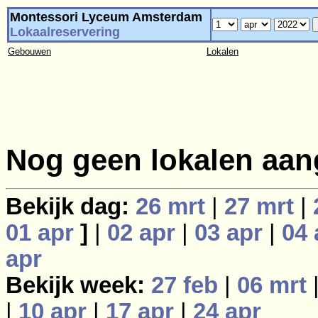
Montessori Lyceum Amsterdam
Lokaalreservering
Gebouwen
Lokalen
Nog geen lokalen aan
Bekijk dag:
26 mrt
|
27 mrt
|
01 apr
]
|
02 apr
|
03 apr
|
04 
apr
Bekijk week:
27 feb
|
06 mrt
|
10 apr
|
17 apr
|
24 apr