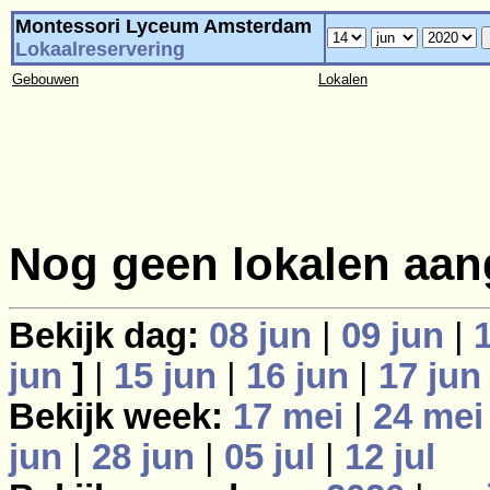
Montessori Lyceum Amsterdam
Lokaalreservering
Gebouwen
Lokalen
Nog geen lokalen aan
Bekijk dag:
08 jun
|
09 jun
|
jun
]
|
15 jun
|
16 jun
|
17 jun
Bekijk week:
17 mei
|
24 mei
jun
|
28 jun
|
05 jul
|
12 jul