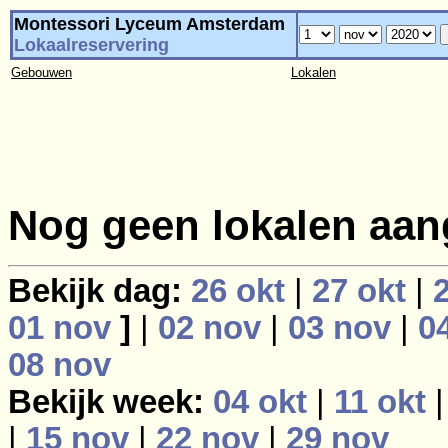
Montessori Lyceum Amsterdam
Lokaalreservering
Gebouwen
Lokalen
Nog geen lokalen aan
Bekijk dag:
26 okt
|
27 okt
|
01 nov
]
|
02 nov
|
03 nov
|
0
08 nov
Bekijk week:
04 okt
|
11 okt
|
15 nov
|
22 nov
|
29 nov