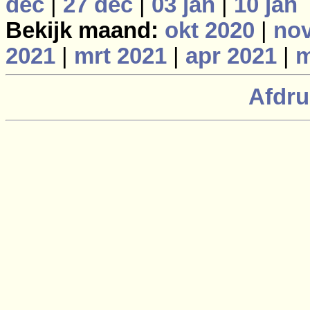
dec
|
27 dec
|
03 jan
|
10 jan
Bekijk maand:
okt 2020
|
nov
2021
|
mrt 2021
|
apr 2021
|
m
Afdru