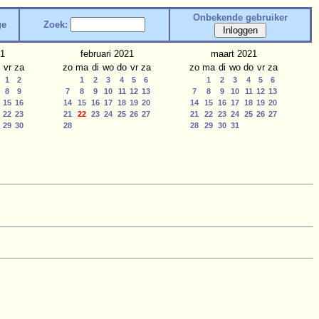
Onbekende gebruiker
ge
Zoek:
21
februari 2021
maart 2021
vr
za
zo
ma
di
wo
do
vr
za
zo
ma
di
wo
do
vr
za
1
2
1
2
3
4
5
6
1
2
3
4
5
6
8
9
7
8
9
10
11
12
13
7
8
9
10
11
12
13
15
16
14
15
16
17
18
19
20
14
15
16
17
18
19
20
22
23
21
22
23
24
25
26
27
21
22
23
24
25
26
27
29
30
28
28
29
30
31