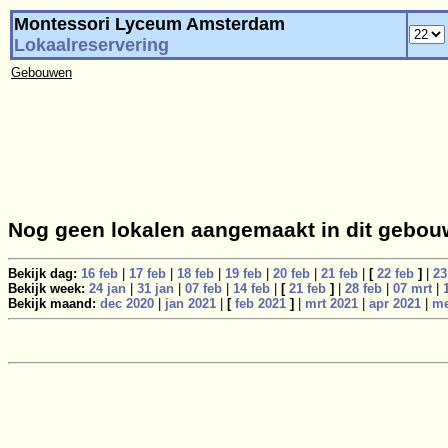
Montessori Lyceum Amsterdam
Lokaalreservering
Gebouwen
Nog geen lokalen aangemaakt in dit gebou
Bekijk dag:
16 feb
|
17 feb
|
18 feb
|
19 feb
|
20 feb
|
21 feb
|
[
22 feb
]
|
23
Bekijk week:
24 jan
|
31 jan
|
07 feb
|
14 feb
|
[
21 feb
]
|
28 feb
|
07 mrt
|
Bekijk maand:
dec 2020
|
jan 2021
|
[
feb 2021
]
|
mrt 2021
|
apr 2021
|
me