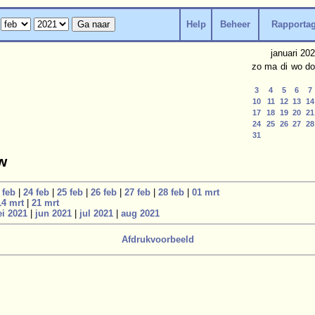
Help
Beheer
Rapporta
januari 20
zo
ma
di
wo
do
3
4
5
6
7
10
11
12
13
14
17
18
19
20
21
24
25
26
27
28
31
w
 feb
|
24 feb
|
25 feb
|
26 feb
|
27 feb
|
28 feb
|
01 mrt
14 mrt
|
21 mrt
i 2021
|
jun 2021
|
jul 2021
|
aug 2021
Afdrukvoorbeeld