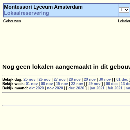
Montessori Lyceum Amsterdam
Lokaalreservering
Gebouwen
Lokale
Nog geen lokalen aangemaakt in dit gebou
Bekijk dag:
25 nov
|
26 nov
|
27 nov
|
28 nov
|
29 nov
|
30 nov
|
[
01 dec
Bekijk week:
01 nov
|
08 nov
|
15 nov
|
22 nov
|
[
29 nov
]
|
06 dec
|
13 d
Bekijk maand:
okt 2020
|
nov 2020
|
[
dec 2020
]
|
jan 2021
|
feb 2021
|
mr