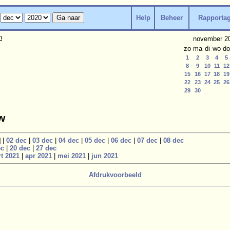
Help
Beheer
Rapporta
n
november 2
zo
ma
di
wo
do
1
2
3
4
5
8
9
10
11
12
15
16
17
18
19
22
23
24
25
26
29
30
w
]
|
02 dec
|
03 dec
|
04 dec
|
05 dec
|
06 dec
|
07 dec
|
08 dec
ec
|
20 dec
|
27 dec
t 2021
|
apr 2021
|
mei 2021
|
jun 2021
Afdrukvoorbeeld