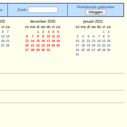
Onbekende gebruiker
ge
Zoek:
020
december 2020
januari 2021
vr
za
zo
ma
di
wo
do
vr
za
zo
ma
di
wo
do
vr
za
6
7
1
2
3
4
5
1
2
13
14
6
7
8
9
10
11
12
3
4
5
6
7
8
9
20
21
13
14
15
16
17
18
19
10
11
12
13
14
15
16
27
28
20
21
22
23
24
25
26
17
18
19
20
21
22
23
27
28
29
30
31
24
25
26
27
28
29
30
31