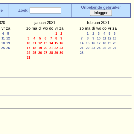
Onbekende gebruiker
ge
Zoek:
020
januari 2021
februari 2021
vr
za
zo
ma
di
wo
do
vr
za
zo
ma
di
wo
do
vr
za
4
5
1
2
1
2
3
4
5
6
11
12
3
4
5
6
7
8
9
7
8
9
10
11
12
13
18
19
10
11
12
13
14
15
16
14
15
16
17
18
19
20
25
26
17
18
19
20
21
22
23
21
22
23
24
25
26
27
24
25
26
27
28
29
30
28
31