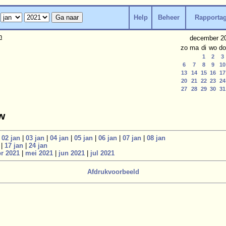
Help
Beheer
Rapporta
n
december 2
zo
ma
di
wo
do
1
2
3
6
7
8
9
10
13
14
15
16
17
20
21
22
23
24
27
28
29
30
31
w
|
02 jan
|
03 jan
|
04 jan
|
05 jan
|
06 jan
|
07 jan
|
08 jan
|
17 jan
|
24 jan
r 2021
|
mei 2021
|
jun 2021
|
jul 2021
Afdrukvoorbeeld