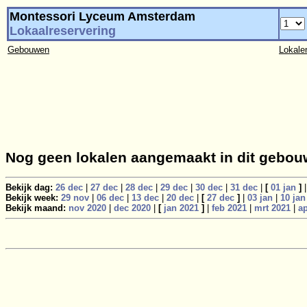
Montessori Lyceum Amsterdam
Lokaalreservering
Gebouwen
Lokale
Nog geen lokalen aangemaakt in dit gebou
Bekijk dag:
26 dec
|
27 dec
|
28 dec
|
29 dec
|
30 dec
|
31 dec
|
[
01 jan
]
Bekijk week:
29 nov
|
06 dec
|
13 dec
|
20 dec
|
[
27 dec
]
|
03 jan
|
10 jan
Bekijk maand:
nov 2020
|
dec 2020
|
[
jan 2021
]
|
feb 2021
|
mrt 2021
|
ap